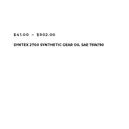
PLAGE
$
41.00
–
$
902.00
DE
CHOIX DES OPTIONS
SYNTEX 2700 SYNTHETIC GEAR OIL SAE 75W/90
PRIX :
$41.00
À
$902.00