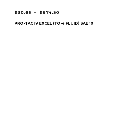
PLAGE
$
30.65
–
$
674.30
DE
CHOIX DES OPTIONS
PRO-TAC IV EXCEL (TO-4 FLUID) SAE 10
PRIX :
$30.65
À
$674.30