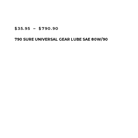
PLAGE
$
35.95
–
$
790.90
DE
CHOIX DES OPTIONS
790 SURE UNIVERSAL GEAR LUBE SAE 80W/90
PRIX :
$35.95
À
$790.90