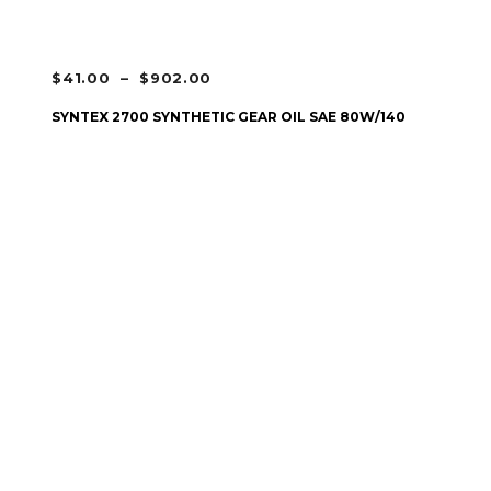
PLAGE
$
41.00
–
$
902.00
DE
CHOIX DES OPTIONS
SYNTEX 2700 SYNTHETIC GEAR OIL SAE 80W/140
PRIX :
$41.00
À
$902.00