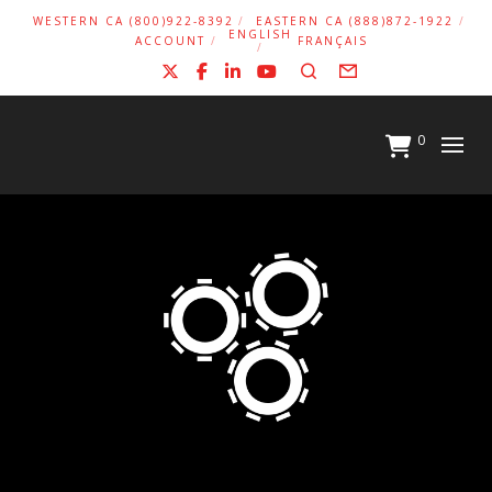
WESTERN CA (800)922-8392
EASTERN CA (888)872-1922
ENGLISH
ACCOUNT
FRANÇAIS
X
Facebook
LinkedIn
YouTube
Search
Form
0