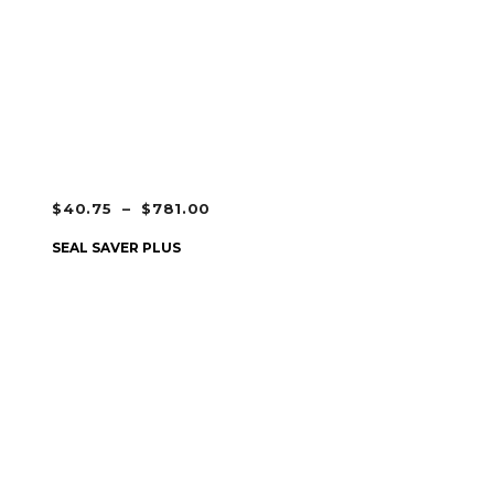
PLAGE
$
40.75
–
$
781.00
DE
CHOIX DES OPTIONS
SEAL SAVER PLUS
PRIX :
$40.75
À
$781.00