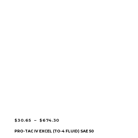
PLAGE
$
30.65
–
$
674.30
DE
CHOIX DES OPTIONS
PRO-TAC IV EXCEL (TO-4 FLUID) SAE 50