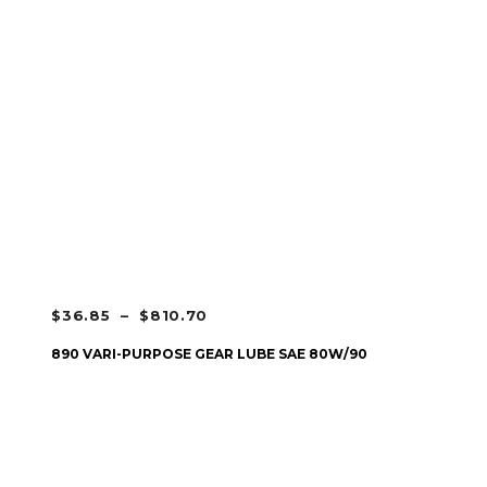
PLAGE
$
36.85
–
$
810.70
DE
CHOIX DES OPTIONS
890 VARI-PURPOSE GEAR LUBE SAE 80W/90
PRIX :
$36.85
À
$810.70