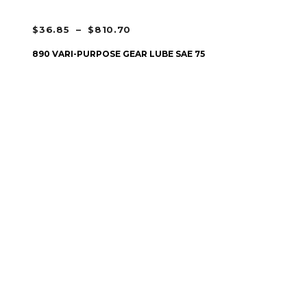
PLAGE
$
36.85
–
$
810.70
DE
CHOIX DES OPTIONS
890 VARI-PURPOSE GEAR LUBE SAE 75
PRIX :
$36.85
À
$810.70