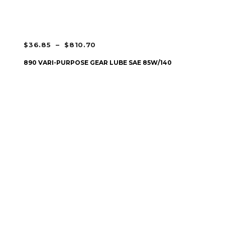
PLAGE
$
36.85
–
$
810.70
DE
CHOIX DES OPTIONS
890 VARI-PURPOSE GEAR LUBE SAE 85W/140
PRIX :
$36.85
À
$810.70