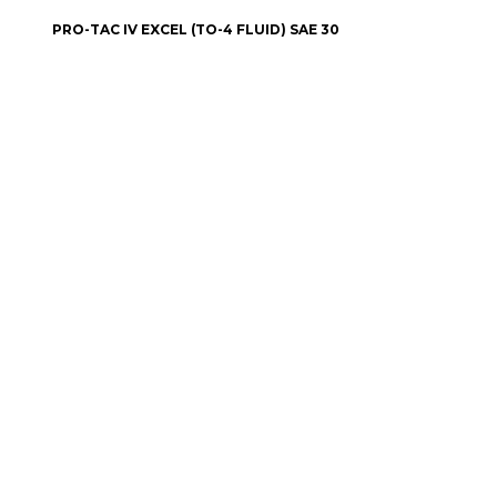
DE
CHOIX DES OPTIONS
PRO-TAC IV EXCEL (TO-4 FLUID) SAE 30
PRIX :
$30.65
À
$674.30