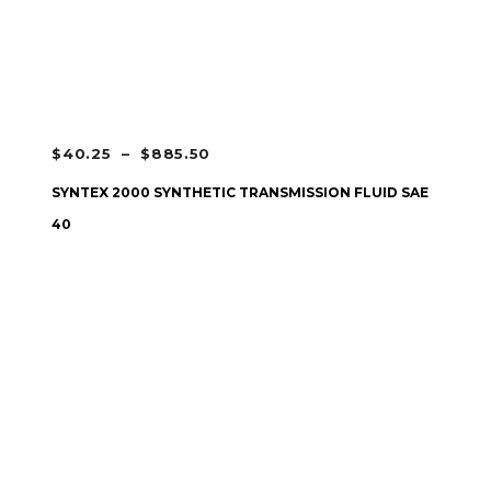
PLAGE
$
40.25
–
$
885.50
DE
CHOIX DES OPTIONS
SYNTEX 2000 SYNTHETIC TRANSMISSION FLUID SAE
PRIX :
40
$40.25
À
$885.50