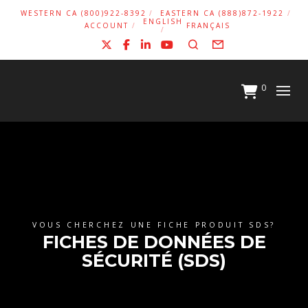
WESTERN CA (800)922-8392
EASTERN CA (888)872-1922
ENGLISH
ACCOUNT
FRANÇAIS
X
Facebook
LinkedIn
YouTube
Search
Form
0
VOUS CHERCHEZ UNE FICHE PRODUIT SDS?
FICHES DE DONNÉES DE
SÉCURITÉ (SDS)