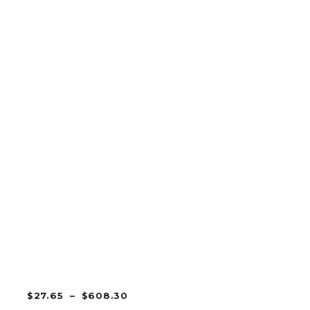
PLAGE
$
27.65
–
$
608.30