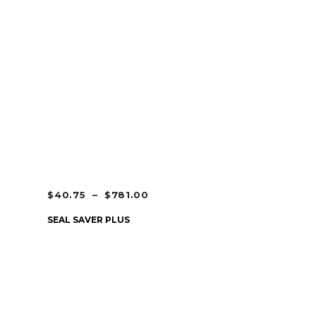
PLAGE
$
40.75
–
$
781.00
DE
CHOIX DES OPTIONS
SEAL SAVER PLUS
PRIX :
$40.75
À
$781.00