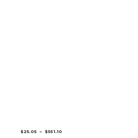
PLAGE
$
25.05
–
$
551.10