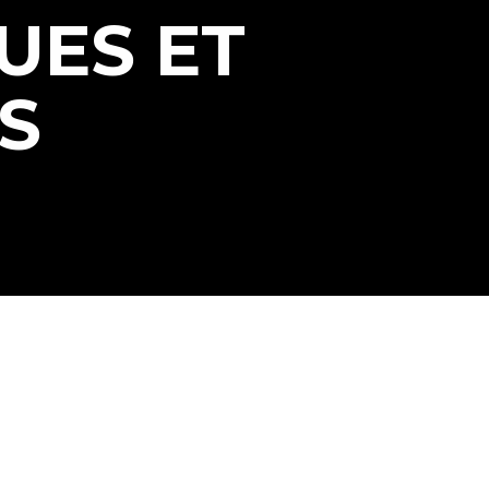
UES ET
S