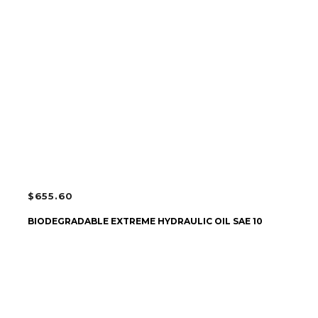
$
655.60
AJOUTER AU PANIER
BIODEGRADABLE EXTREME HYDRAULIC OIL SAE 10