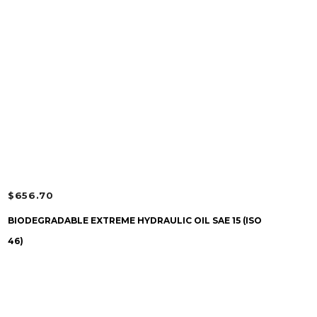
$
656.70
AJOUTER AU PANIER
BIODEGRADABLE EXTREME HYDRAULIC OIL SAE 15 (ISO
46)