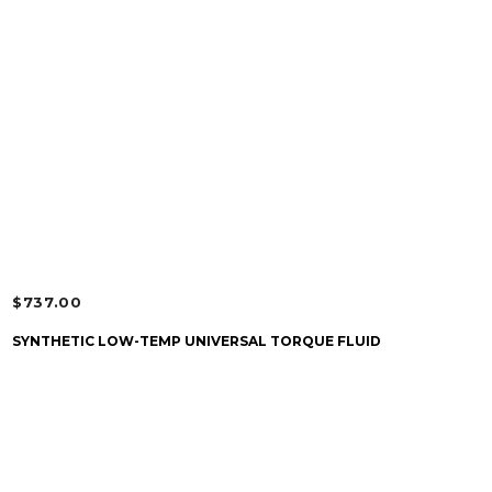
$
737.00
CHOIX DES OPTIONS
SYNTHETIC LOW-TEMP UNIVERSAL TORQUE FLUID