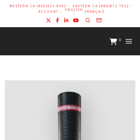
WESTERN CA (800)922-8392
EASTERN CA (888)872-1922
ENGLISH
ACCOUNT
FRANÇAIS
X
Facebook
LinkedIn
YouTube
Search
Form
0