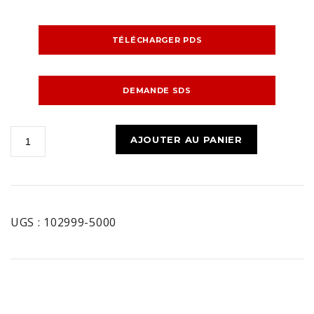
TÉLÉCHARGER PDS
DEMANDE SDS
quantité
AJOUTER AU PANIER
de
MIGHTYPLATE
SINGLE-
PLY
UGS :
102999-5000