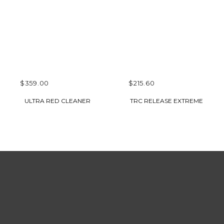
$
359.00
$
215.60
CHOIX DES
CHOIX DES
ULTRA RED CLEANER
TRC RELEASE EXTREME
OPTIONS
OPTIONS