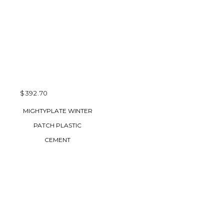
$
392.70
AJOUTER AU
MIGHTYPLATE WINTER
PANIER
PATCH PLASTIC
CEMENT