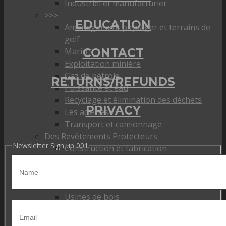
Industriel et manufacturier
>>>
EDUCATION
Aménagement paysager et terrains de
golf
Marin
CONTACT
Exploitation minière
Gaz de pétrole
RETURNS/REFUNDS
Puissance et eau
Recyclage et élimination des déchets
PRIVACY
Les aciéries
Transport et camionnage
Des Revêtements Protecteurs
Newsletter Sign up 001
Construction et fabrication
Gouvernement et écoles
Hôpitaux
Hôtel et gestion de la propriété
Usines de bois
Lieux de culte
Restaurants et commerce de détail