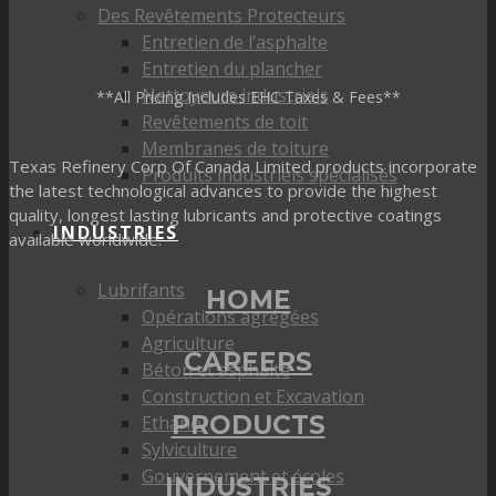
Des Revêtements Protecteurs
Entretien de l’asphalte
Entretien du plancher
Nettoyeurs industriels
**All Pricing Includes EHC Taxes & Fees**
Revêtements de toit
Membranes de toiture
Texas Refinery Corp Of Canada Limited products incorporate
Produits industriels spécialisés
the latest technological advances to provide the highest
quality, longest lasting lubricants and protective coatings
INDUSTRIES
available worldwide.
Lubrifants
HOME
Opérations agrégées
Agriculture
CAREERS
Béton et asphalte
Construction et Excavation
PRODUCTS
Ethanol
Sylviculture
Gouvernement et écoles
INDUSTRIES