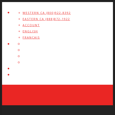
WESTERN CA (800)922-8392
EASTERN CA (888)872-1922
ACCOUNT
ENGLISH
FRANÇAIS
X
Facebook
LinkedIn
YouTube
Search
Form